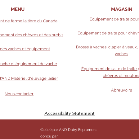
MENU
MAGASIN
Équipement de traite pou
t de ferme laitière du Canada
Équipement de traite pour chèv
ipement des chèvres et des brebis
Brosse à vaches, clapier à veaux, 
e des vaches et équipement
vaches
vache et équipement de vache
Équipement de salle de traite 
chèvres et mouton
'AND Matériel d'élevage laitier
Abreuvoirs
Nous contacter
Accessibility Statement
©2020 par AND Dairy Equipment
conçu par