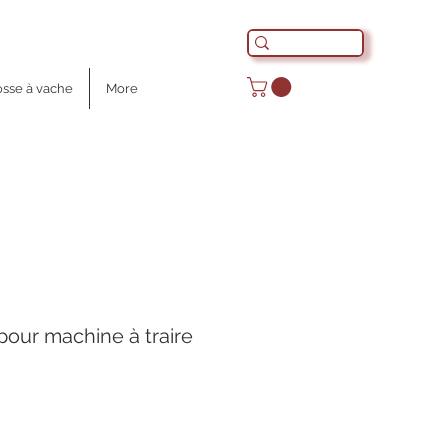
osse à vache
More
pour machine à traire
x