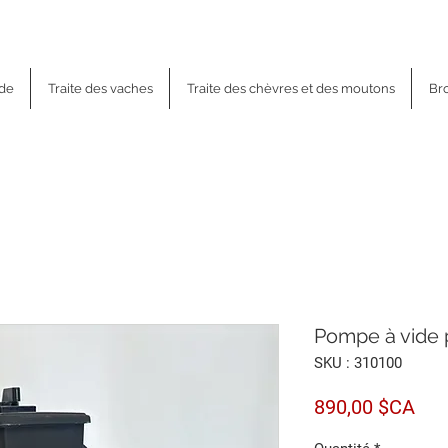
 de
Traite des vaches
Traite des chèvres et des moutons
Br
Pompe à vide 
SKU : 310100
Pri
890,00 $CA