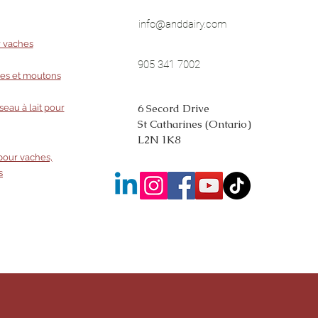
info@anddairy.com
r vaches
905 341 7002
res et moutons
6 Secord Drive
seau à lait pour
St Catharines (Ontario)
L2N 1K8
pour vaches,
s