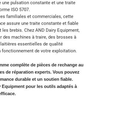
e une pulsation constante et une traite
L'option de paiement
nous travaillons. N
norme ISO 5707.
pour la région de N
Purolator et Canpar
avoisinantes.
res familiales et commerciales, cette
Si vous avez payé 
e assure une traite constante et fiable
vous rembourserons
et les brebis. Chez AND Dairy Equipment,
votre confiance et 
 des machines à traire, des brosses à
expérience d'achat
laitières essentielles de qualité
Merci d'avoir chois
n fonctionnement de votre exploitation.
besoins d'achat.
mme complète de pièces de rechange au
ces de réparation experts. Vous pouvez
ance durable et un soutien fiable.
 Equipment pour les outils adaptés à
efficace.