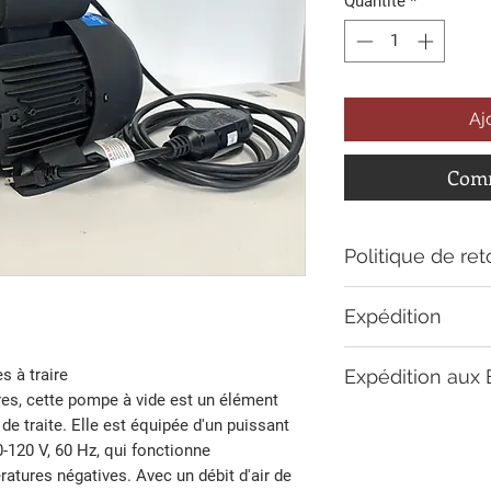
Quantité
*
Aj
Comm
Politique de ret
- Retour:
Expédition
Vous pouvez retourn
anddairy.com, pour 
En raison des dimen
pour un rembourse
Expédition aux 
 à traire
pouvons pas livrer 
suivant la livraison
res, cette pompe à vide est un élément
certaines zones rur
- 2 ans de garantie
Chers clients des É
 de traite. Elle est équipée d'un puissant
adresse de livraiso
Lorsque vous effect
-120 V, 60 Hz, qui fonctionne
avec l'adresse de l
web, vous devrez pa
tures négatives. Avec un débit d'air de
informerons.
d'État corresponda