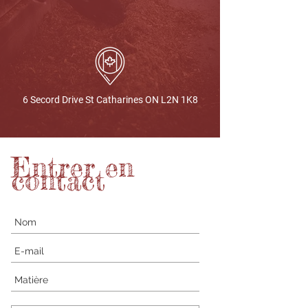
6 Secord Drive St Catharines ON L2N 1K8
Entrer en
contact