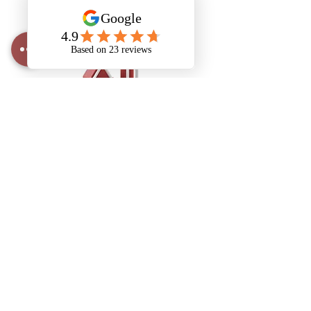
Abreuvoir
s
AND Dairy
Equipment
info@anddairy.com
905 341 7002
6 Secord Drive
St Catharines (Ontario)
L2N 1K8
MENU