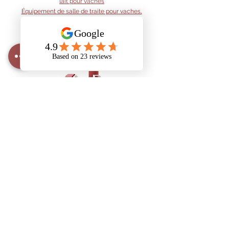
lait pour vaches
Équipement de salle de traite pour vaches,
chèvres et moutons
Abreuvoir
s
AND Dairy
Equipment
info@anddairy.com
905 341 7002
6 Secord Drive
St Catharines (Ontario)
L2N 1K8